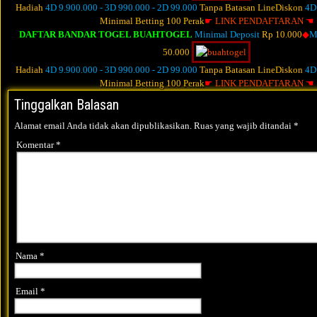
Hadiah
4D 9.900.000 - 3D 990.000 - 2D 99.000
Tanpa Batasan Line
Diskon
4D 
Minimal Betting 100 Perak
☛
LINK PENDAFTARAN
☚
DAFTAR BANDAR TOGEL BUAHTOGEL
Minimal Deposit
Rp 10.000
◆
M
50.000
Hadiah
4D 9.900.000 - 3D 990.000 - 2D 99.000
Tanpa Batasan Line
Diskon
4D 
Minimal Betting 100 Perak
☛
LINK PENDAFTARAN
☚
Tinggalkan Balasan
Alamat email Anda tidak akan dipublikasikan.
Ruas yang wajib ditandai
*
Komentar
*
Nama
*
Email
*