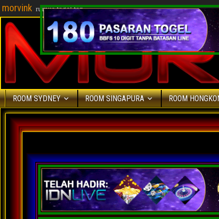
morvink
rumus togel top
ROOM SYDNEY
ROOM SINGAPURA
ROOM HONGKO