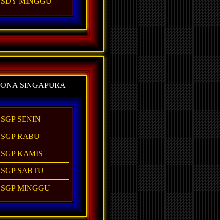
SDY MINGGU
ZONA SINGAPURA
SGP SENIN
SGP RABU
SGP KAMIS
SGP SABTU
SGP MINGGU