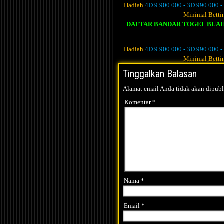
Hadiah
4D 9.900.000 - 3D 990.000 
Minimal Betti
DAFTAR BANDAR TOGEL BUA
Hadiah
4D 9.900.000 - 3D 990.000 
Minimal Betti
Tinggalkan Balasan
Alamat email Anda tidak akan dipubl
Komentar
*
Nama
*
Email
*