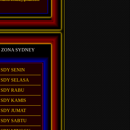
ZONA SYDNEY
SDY SENIN
SDY SELASA
SDY RABU
SDY KAMIS
SDY JUMAT
SDY SABTU