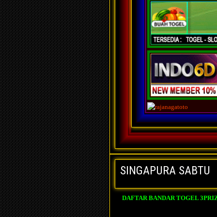
SINGAPURA SABTU
DAFTAR BANDAR TOGEL 3PR