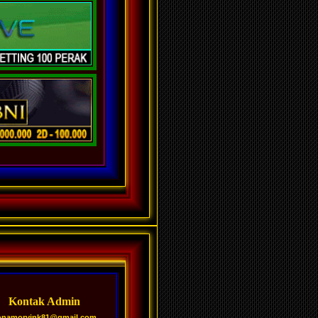
Kontak Admin
onamorvink81@gmail.com