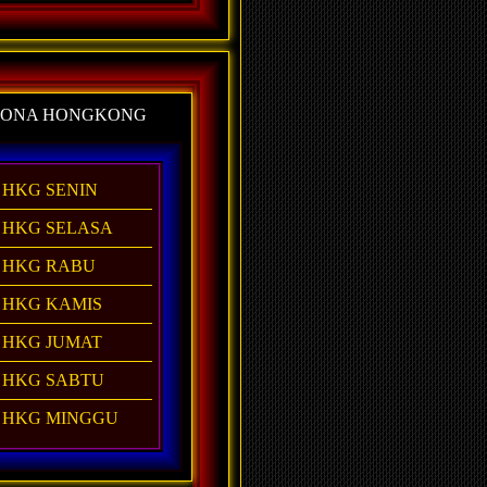
ZONA HONGKONG
HKG SENIN
HKG SELASA
HKG RABU
HKG KAMIS
HKG JUMAT
HKG SABTU
HKG MINGGU