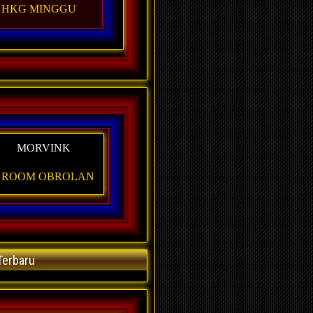
HKG MINGGU
MORVINK
ROOM OBROLAN
Terbaru