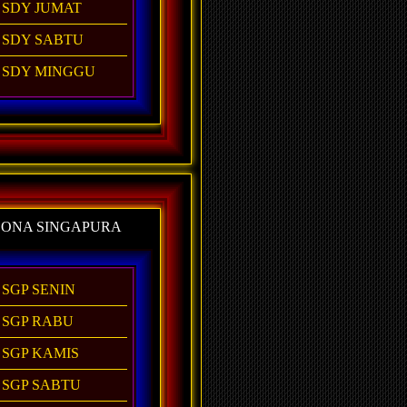
SDY JUMAT
SDY SABTU
SDY MINGGU
ZONA SINGAPURA
SGP SENIN
SGP RABU
SGP KAMIS
SGP SABTU