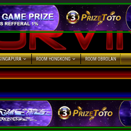
SINGAPURA
ROOM HONGKONG
ROOM OBROLAN