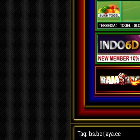
Tag:
bs.berjaya.cc