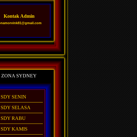
Kontak Admin
onamorvink81@gmail.com
ZONA SYDNEY
SDY SENIN
SDY SELASA
SDY RABU
SDY KAMIS