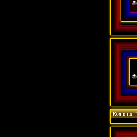
Komentar 