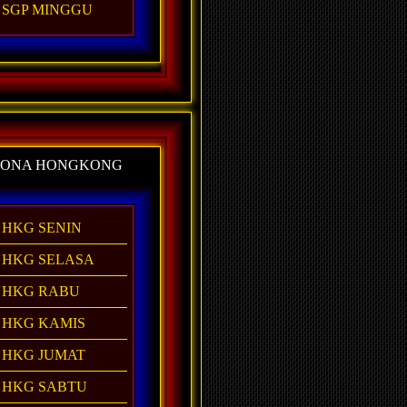
SGP MINGGU
ZONA HONGKONG
HKG SENIN
HKG SELASA
HKG RABU
HKG KAMIS
HKG JUMAT
HKG SABTU