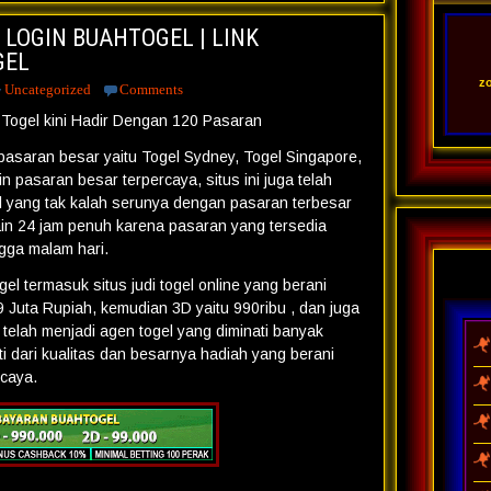
 LOGIN BUAHTOGEL | LINK
GEL
z
Uncategorized
Comments
ogel kini Hadir Dengan 120 Pasaran
pasaran besar yaitu Togel Sydney, Togel Singapore,
 pasaran besar terpercaya, situs ini juga telah
l yang tak kalah serunya dengan pasaran terbesar
ain 24 jam penuh karena pasaran yang tersedia
ingga malam hari.
el termasuk situs judi togel online yang berani
 Juta Rupiah, kemudian 3D yaitu 990ribu , dan juga
telah menjadi agen togel yang diminati banyak
ti dari kualitas dan besarnya hadiah yang berani
rcaya.