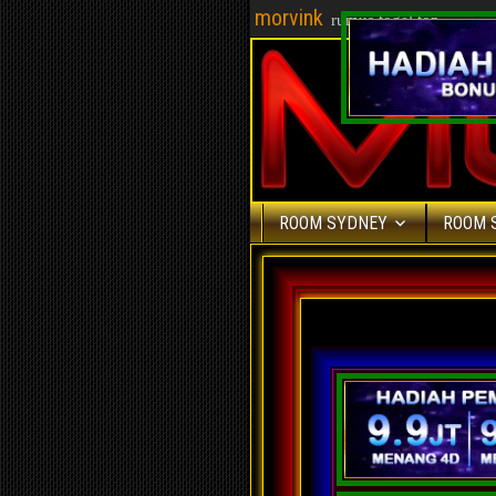
morvink
rumus togel top
ROOM SYDNEY
ROOM 