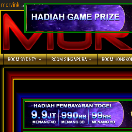
morvink
rumus togel top
ROOM SYDNEY
ROOM SINGAPURA
ROOM HONGKO