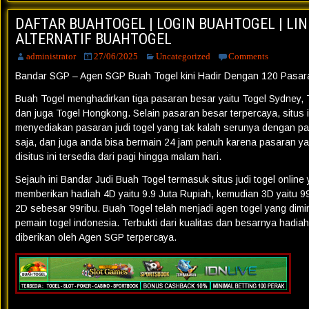
DAFTAR BUAHTOGEL | LOGIN BUAHTOGEL | LIN
ALTERNATIF BUAHTOGEL
administrator
27/06/2025
Uncategorized
Comments
Bandar SGP – Agen SGP Buah Togel kini Hadir Dengan 120 Pasar
Buah Togel menghadirkan tiga pasaran besar yaitu Togel Sydney, 
dan juga Togel Hongkong. Selain pasaran besar terpercaya, situs in
menyediakan pasaran judi togel yang tak kalah serunya dengan p
saja, dan juga anda bisa bermain 24 jam penuh karena pasaran ya
disitus ini tersedia dari pagi hingga malam hari.
Sejauh ini Bandar Judi Buah Togel termasuk situs judi togel online
memberikan hadiah 4D yaitu 9.9 Juta Rupiah, kemudian 3D yaitu 99
2D sebesar 99ribu. Buah Togel telah menjadi agen togel yang dimi
pemain togel indonesia. Terbukti dari kualitas dan besarnya hadia
diberikan oleh Agen SGP terpercaya.